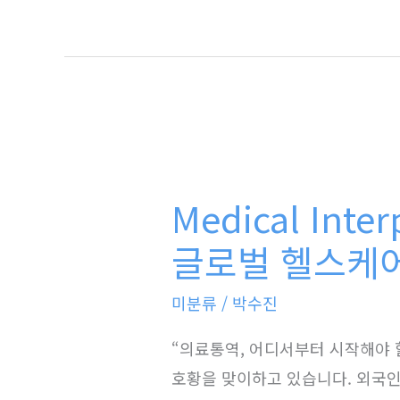
네
이
터
상
담
실
Medical
장
Interpreter
Medical Inter
의
English
현
Guidebook
글로벌 헬스케어
실
글
미분류
/
박수진
로
벌
“의료통역, 어디서부터 시작해야 
헬
호황을 맞이하고 있습니다. 외국인들
스