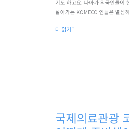
기도 하고요. 나아가 외국인들이 
케
살아가는 KOMECO 인들은 열심히
어
시
더 읽기"
대
의
료
통
역
실
무
국
완
제
성
국제의료관광 
의
료