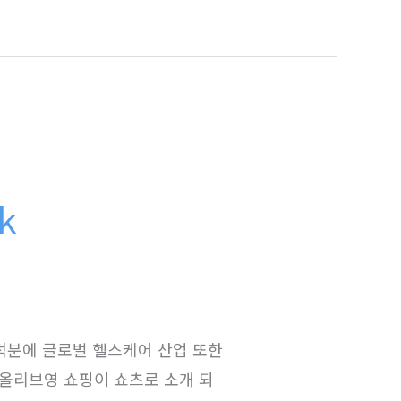
k
덕분에 글로벌 헬스케어 산업 또한
 올리브영 쇼핑이 쇼츠로 소개 되