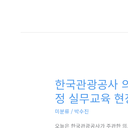
가
블
루
오
션
인
이
한
유
국
|
한국관광공사 의
관
중
광
정 실무교육 현
국
공
어
미분류
/
박수진
사
전
의
공
오늘은 한국관광공사가 주관한 의