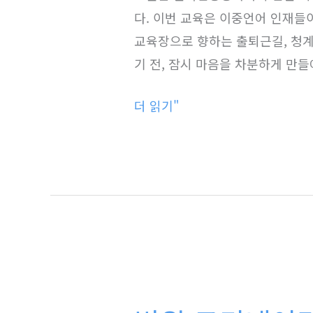
료
자
다. 이번 교육은 이중언어 인재들
통
진
교육장으로 향하는 출퇴근길, 청계
역
로
기 전, 잠시 마음을 차분하게 만
양
가
성
더 읽기"
이
과
드
정
|
병
원
코
디
병
네
원
이