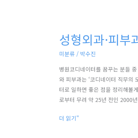
성
형
성형외과·피부
외
과
미분류
/
박수진
·
피
병원코디네이터를 꿈꾸는 분들 중 
부
와 피부과는 ‘코디네이터 직무의 
과
터로 일하면 좋은 점을 정리해볼게
에
로부터 무려 약 25년 전인 200
서
더 읽기"
코
디