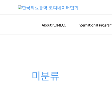
콘
텐
츠
About KOMECO
International Progra
로
건
너
뛰
기
미분류