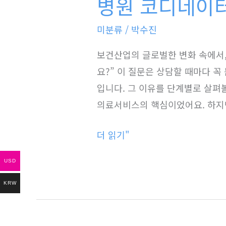
병원 코디네이터
코
터
디
·
미분류
/
박수진
네
의
이
보건산업의 글로벌한 변화 속에서,
료
터
요?” 이 질문은 상담할 때마다 꼭
행
뜻
입니다. 그 이유를 단계별로 살펴
정
과
의료서비스의 핵심이었어요. 하지만
실
장
무
더 읽기"
래
교
성
육
USD
분
현
KRW
석
장
하
기