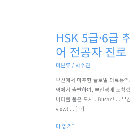
HSK
5
HSK 5급·6급
급
·6
어 전공자 진로
급
미분류
/
박수진
취
업,
부산에서 마주한 글로벌 의료통역의
의
역에서 출발하여, 부산역에 도착했습
료
바다를 품은 도시 . Busan! .
통
view! . . […]
역
사
더 읽기"