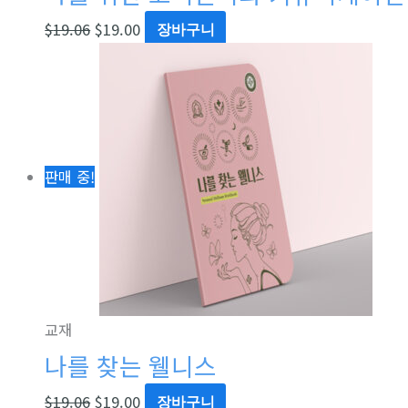
$
19.06
$
19.00
장바구니
판매 중!
교재
나를 찾는 웰니스
$
19.06
$
19.00
장바구니