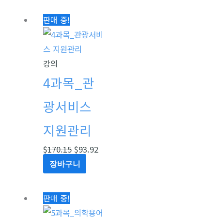
원
현
판매 중!
래
재
가
가
격:
격:
강의
$170.15.
$93.92.
4과목_관
광서비스
지원관리
$
170.15
$
93.92
장바구니
원
현
판매 중!
래
재