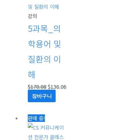
가
가
격:
격:
강의
$170.08.
$136.06.
5과목_의
학용어 및
질환의 이
해
$
170.08
$
136.06
장바구니
원
현
판매 중!
래
재
가
가