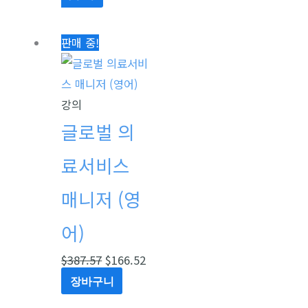
원
현
판매 중!
래
재
가
가
격:
격:
강의
$387.57.
$166.52.
글로벌 의
료서비스
매니저 (영
어)
$
387.57
$
166.52
장바구니