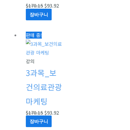
$
170.15
$
93.92
장바구니
원
현
판매 중!
래
재
가
가
격:
격:
강의
$170.15.
$93.92.
3과목_보
건의료관광
마케팅
$
170.15
$
93.92
장바구니