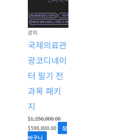
가
가
격:
격:
$1,250,000.00.
$598,000.00.
강의
국제의료관
광코디네이
터 필기 전
과목 패키
지
$
1,250,000.00
$
598,000.00
장
바구니