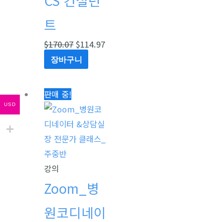
CS 컨설턴
$170.07.
$114.97.
트
$
170.07
$
114.97
장바구니
원
현
판매 중!
USD
래
재
가
가
격:
격:
$362.04.
$175.94.
강의
Zoom_병
원코디네이