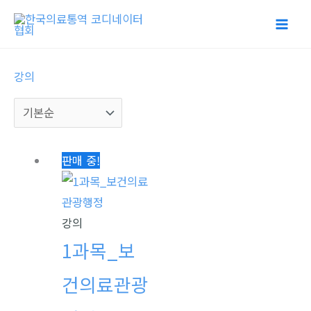
콘
텐
츠
로
강의
건
너
뛰
기
원
현
판매 중!
래
재
가
가
격:
격:
강의
$170.10.
$93.90.
1과목_보
건의료관광