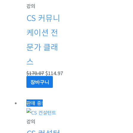
격:
격:
강의
$170.07.
$114.97.
CS 커뮤니
케이션 전
문가 클래
스
$
170.07
$
114.97
장바구니
원
현
판매 중!
래
재
가
가
강의
격:
격: