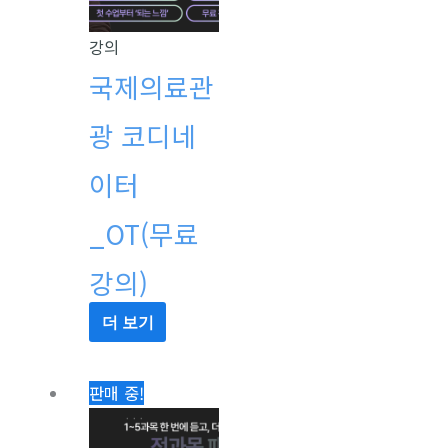
강의
국제의료관
광 코디네
이터
_OT(무료
강의)
더 보기
원
현
판매 중!
래
재