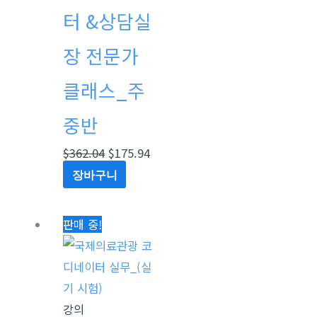
터 &상담실
장 전문가
클래스_주
중반
$
362.04
$
175.94
장바구니
원
현
판매 중!
래
재
가
가
격:
격:
$230.00.
$130.00.
강의