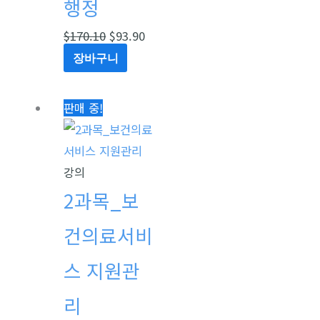
행정
$
170.10
$
93.90
장바구니
원
현
판매 중!
래
재
가
가
격:
격:
강의
$170.15.
$93.92.
2과목_보
건의료서비
스 지원관
리