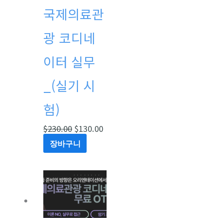
국제의료관
광 코디네
이터 실무
_(실기 시
험)
$
230.00
$
130.00
장바구니