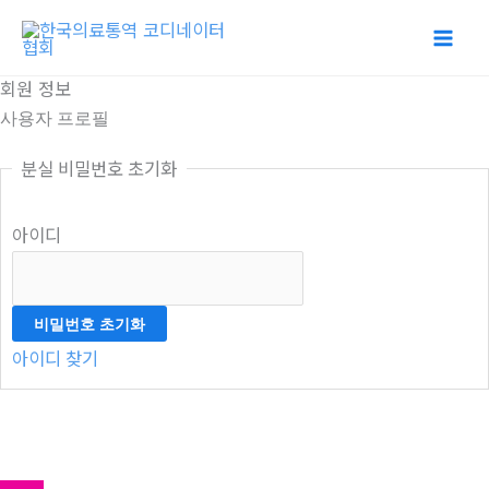
콘
텐
츠
회원 정보
로
사용자 프로필
건
분실 비밀번호 초기화
너
뛰
아이디
기
아이디 찾기