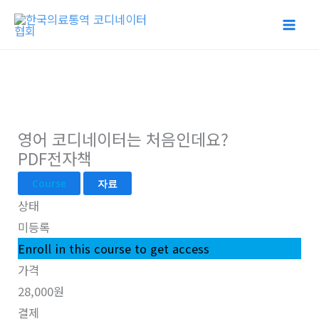
콘
텐
츠
로
건
너
영어 코디네이터는 처음인데요?
뛰
PDF전자책
기
Course
자료
상태
미등록
Enroll in this course to get access
가격
28,000원
결제