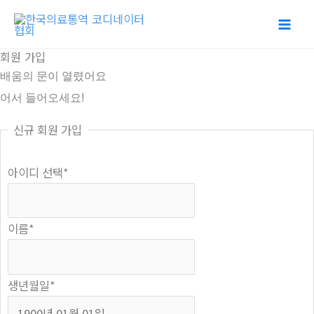
콘
텐
츠
회원 가입
로
배움의 문이 열렸어요
건
어서 들어오세요!
너
신규 회원 가입
뛰
기
아이디 선택
*
이름
*
생년월일
*