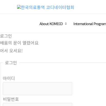
콘
텐
츠
About KOMECO
International Progra
로
건
로그인
너
배움의 문이 열렸어요
뛰
어서 오셔요!
기
로그인
아이디
비밀번호