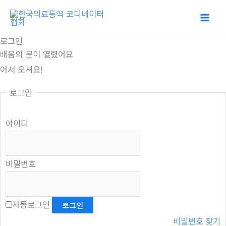
콘
텐
츠
로그인
로
배움의 문이 열렸어요
건
어서 오셔요!
너
로그인
뛰
기
아이디
비밀번호
자동로그인
비밀번호 찾기